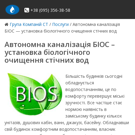
Skip
to
+38 (095) 356-38-58
content
Група Компаній СТ
/
Послуги
/
Автономна каналізація
БІОС — установка біологічного очищення стічних вод
Автономна каналізація БІОС –
установка біологічного
очищення стічних вод
Більшість будинків сьогодні
обладнується
водопостачанням, це по
комфорту перевершує міські
зручності. Все частіше стає
нормою наявність в
заміському будинку кількох
унітазів, душових кабін, ванн, джакузі, басейну. Обладнавши
свій будинок комфортним водопостачанням, власник