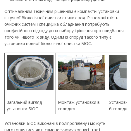
Оптимальним технічним рішенням є компактні установки
штучної біологічної очистки стічних вод. Різноманітність
очисних систем і специфіка обладнання потребують
професійного підходу до їх вибору і рішення про придбання
того чи іншого їх виду. Одним із споруд такого типу є
установки повної біологічної очистки БІОС.
Загальний вигляд
Монтаж установки в
Установка 
установки БІОС
колодязь
б колодязі
Установки БІОС виконані з поліпропілену і можуть
виготовлятися як в самонесучому корпусі, так і