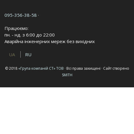
095-356-38-58
·
Працюємо:
пн. - нд. з 6:00 до 22:00
Аварійна інженерних мереж без вихідних
UA
RU
© 2018
«Група компаній СТ» ТОВ
· Всі права захищені · Сайт створено
SMITH