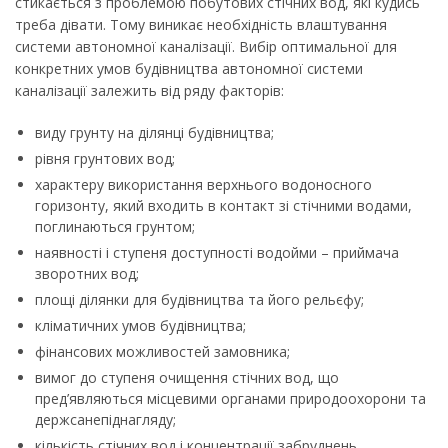
стикається з проблемою побутових стічних вод, які кудись
треба дівати. Тому виникає необхідність влаштування
системи автономної каналізації. Вибір оптимальної для
конкретних умов будівництва автономної системи
каналізації залежить від ряду факторів:
виду грунту на ділянці будівництва;
рівня грунтових вод;
характеру використання верхнього водоносного
горизонту, який входить в контакт зі стічними водами,
поглинаються грунтом;
наявності і ступеня доступності водойми – приймача
зворотних вод;
площі ділянки для будівництва та його рельєфу;
кліматичних умов будівництва;
фінансових можливостей замовника;
вимог до ступеня очищення стічних вод, що
пред’являються місцевими органами природоохорони та
держсанепіднагляду;
кількість стічних вод і концентрації забруднень.