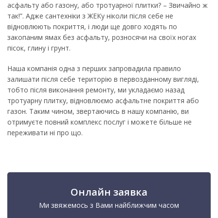
асфальту або газону, або тротуарної плитки? – Звичайно ж
так!”. Адже сантехніки з ЖЕКу ніколи після себе не
відновлюють покриття, і люди ще довго ходять по
закопаним ямах без асфальту, розносячи на своїх ногах
пісок, глину і грунт.
Наша компанія одна з перших запровадила правило
залишати після себе територію в первозданному вигляді,
тобто після виконання ремонту, ми укладаємо назад
тротуарну плитку, відновлюємо асфальтне покриття або
газон. Таким чином, звертаючись в нашу компанію, ви
отримуєте повний комплекс послуг і можете більше не
переживати ні про що.
Онлайн заявка
Ми звяжемось з Вами найближчим часом