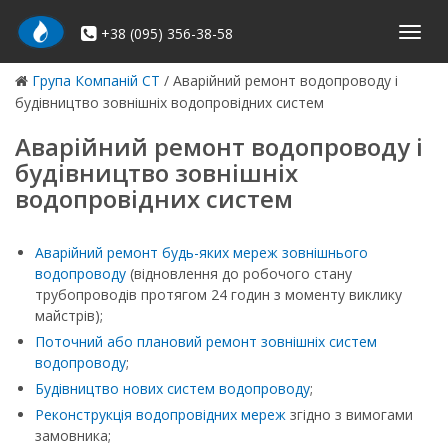
Skip
to
+38 (095) 356-38-58
Моби
content
навиг
Група Компаній СТ
/
Аварійний ремонт водопроводу і
будівництво зовнішніх водопровідних систем
Аварійний ремонт водопроводу і
будівництво зовнішніх
водопровідних систем
Аварійний ремонт будь-яких мереж зовнішнього
водопроводу
(відновлення до робочого стану
трубопроводів протягом 24 годин з моменту виклику
майстрів);
Поточний або плановий ремонт зовнішніх систем
водопроводу
;
Будівництво нових систем водопроводу
;
Реконструкція водопровідних мереж
згідно з вимогами
замовника;