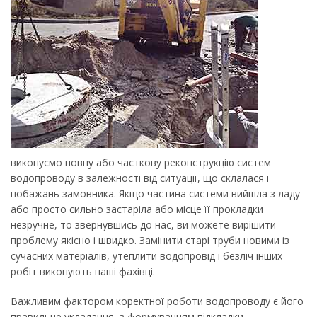
виконуємо повну або часткову реконструкцію систем
водопроводу в залежності від ситуації, що склалася і
побажань замовника. Якщо частина системи вийшла з ладу
або просто сильно застаріла або місце її прокладки
незручне, то звернувшись до нас, ви можете вирішити
проблему якісно і швидко. Замінити старі труби новими із
сучасних матеріалів, утеплити водопровід і безліч інших
робіт виконують наші фахівці.
Важливим фактором коректної роботи водопроводу є його
правильне укладання, з формуванням підкладки,