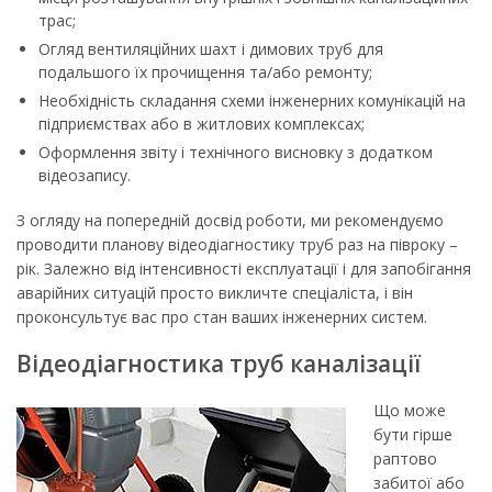
трас;
Огляд вентиляційних шахт і димових труб для
подальшого їх прочищення та/або ремонту;
Необхідність складання схеми інженерних комунікацій на
підприємствах або в житлових комплексах;
Оформлення звіту і технічного висновку з додатком
відеозапису.
З огляду на попередній досвід роботи, ми рекомендуємо
проводити планову відеодіагностику труб раз на півроку –
рік. Залежно від інтенсивності експлуатації і для запобігання
аварійних ситуацій просто викличте спеціаліста, і він
проконсультує вас про стан ваших інженерних систем.
Відеодіагностика труб каналізації
Що може
бути гірше
раптово
забитої або