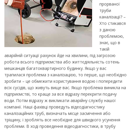
прорваної
труби
каналізації? –
Хто стикався
з даною
проблемою,
знає, що в
такій
аварійній ситуації рахунок йде на хвилини, під загрозою
робота всього підприємства або життєдіяльність сотень
мешканців багатоквартирного будинку. Якщо у вас
трапилася проблема з каналізацією, то перше, що необхідно
зробити – це обмежити користування водою і попередити
всіх сусідів, що живуть вище вас. Якщо проблема виникла на
підприємстві, то краще за все відразу перекрити подачу
води. Потім відразу ж викликати аварійну службу нашої
компанії. Наші фахівці проведуть відеодіагностику
каналізаційних труб, визначать місце засмічення або
тріщину, і зроблять все необхідне для швидкого усунення
проблеми. В ході проведення відеодіагностики, в трубу