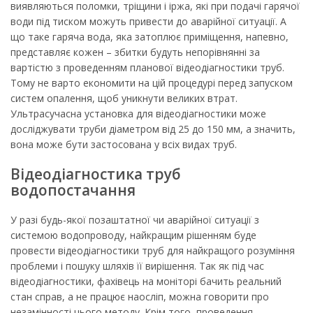
виявляються поломки, тріщини і іржа, які при подачі гарячої
води під тиском можуть привести до аварійної ситуації. А
що таке гаряча вода, яка затоплює приміщення, напевно,
представляє кожен – збитки будуть непорівнянні за
вартістю з проведенням планової відеодіагностики труб.
Тому не варто економити на цій процедурі перед запуском
систем опалення, щоб уникнути великих втрат.
Ультрасучасна установка для відеодіагностики може
досліджувати труби діаметром від 25 до 150 мм, а значить,
вона може бути застосована у всіх видах труб.
Відеодіагностика труб
водопостачання
У разі будь-якої позаштатної чи аварійної ситуації з
системою водопроводу, найкращим рішенням буде
провести відеодіагностики труб для найкращого розуміння
проблеми і пошуку шляхів її вирішення. Так як під час
відеодіагностики, фахівець на моніторі бачить реальний
стан справ, а не працює наосліп, можна говорити про
незамінності цього методу. Крім того, проведення