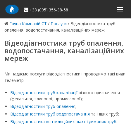
Skip
to
+38 (095) 356-38-58
Моби
content
навиг
Група Компаній СТ
/
Послуги
/
Відеодіагностика труб
опалення, водопостачання, каналізаційних мереж
Відеодіагностика труб опалення,
водопостачання, каналізаційних
мереж
Ми надаємо послуги відеодіагностики і проводимо такі види
телеметрії:
Відеодіагностики труб каналізації
різного призначення
(фекальної, зливової, промислової);
Відеодіагностики труб опалення
;
Відеодіагностики труб водопостачання
та інших труб;
Відеодіагностика вентиляційних шахт і димових труб
.